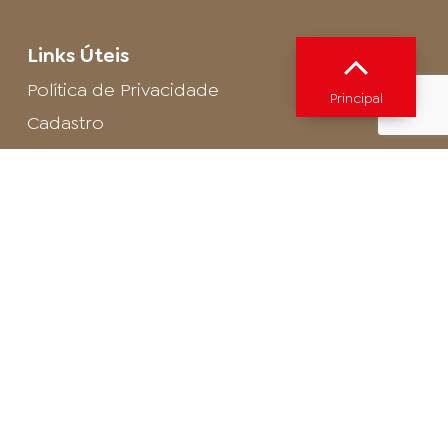
Links Úteis
Política de Privacidade
Principal
Cadastro
SAC - Profissional
Cadastro de Buffet
Para entrar em contato com o encarregado
de dados de LGPD envie um e-mail para:
privacidade@arosa.com.br