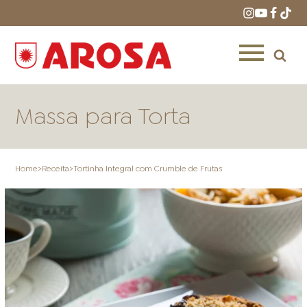
Massa para Torta
Home
>
Receita
>
Tortinha Integral com Crumble de Frutas
HOME
RECEITAS
PRODUTOS
ONDE COMPRAR
LOJAS AROSA
DISTRIBUIDORES E
REPRESENTANTES