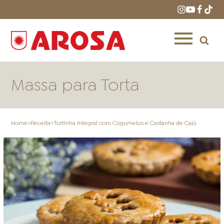
Massa para Torta
Home
>
Receita
>
Tortinha Integral com Cogumelos e Castanha de Cajú
HOME
RECEITAS
PRODUTOS
ONDE COMPRAR
LOJAS AROSA
DISTRIBUIDORES E
REPRESENTANTES