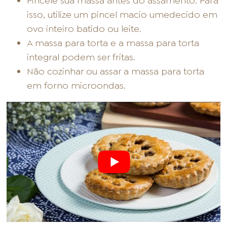
Pincele sua massa antes do assamento. Para
isso, utilize um pincel macio umedecido em
ovo inteiro batido ou leite.
A massa para torta e a massa para torta
integral podem ser fritas.
Não cozinhar ou assar a massa para torta
em forno microondas.