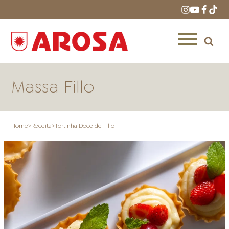
Massa Fillo
Home
>
Receita
>
Tortinha Doce de Fillo
HOME
RECEITAS
PRODUTOS
ONDE COMPRAR
LOJAS AROSA
DISTRIBUIDORES E
REPRESENTANTES