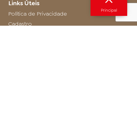
Links Úteis
Principal
Política de Privacidade
Cadastro
SAC - Profissional
Cadastro de Buffet
Para entrar em contato com o encarregado
de dados de LGPD envie um e-mail para:
privacidade@arosa.com.br