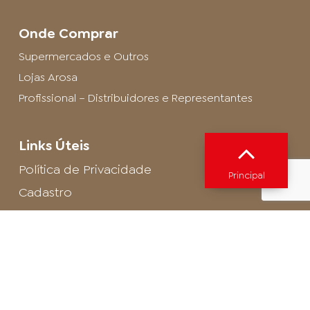
Onde Comprar
Supermercados e Outros
Lojas Arosa
Profissional – Distribuidores e Representantes
Links Úteis
Política de Privacidade
Principal
Cadastro
SAC - Profissional
Cadastro de Buffet
Para entrar em contato com o encarregado
de dados de LGPD envie um e-mail para:
privacidade@arosa.com.br