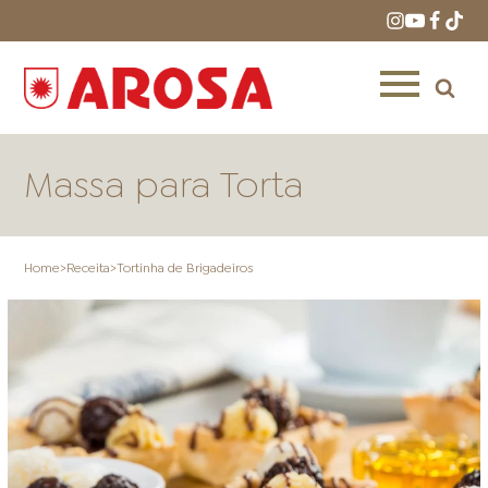
Massa para Torta
Home
>
Receita
>
Tortinha de Brigadeiros
HOME
RECEITAS
PRODUTOS
ONDE COMPRAR
LOJAS AROSA
DISTRIBUIDORES E
REPRESENTANTES