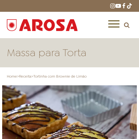
Massa para Torta
Home
>
Receita
>
Tortinha com Brownie de Limão
HOME
RECEITAS
PRODUTOS
ONDE COMPRAR
LOJAS AROSA
DISTRIBUIDORES E
REPRESENTANTES