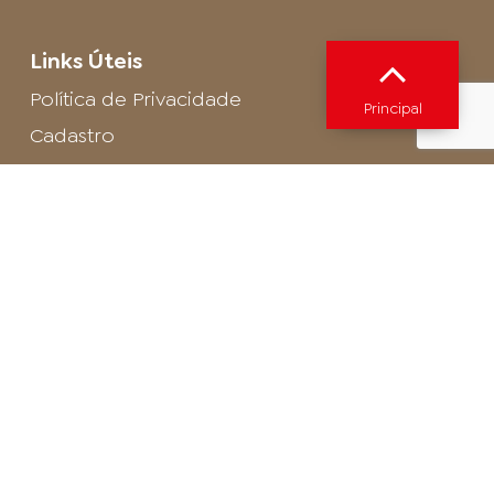
Links Úteis
Política de Privacidade
Principal
Cadastro
SAC - Profissional
Cadastro de Buffet
Para entrar em contato com o encarregado
de dados de LGPD envie um e-mail para:
privacidade@arosa.com.br