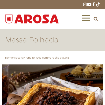
Massa Folhada
Home
>
Receita
>
Torta folhada com ganache e avelã
HOME
RECEITAS
PRODUTOS
ONDE COMPRAR
LOJAS AROSA
DISTRIBUIDORES E
REPRESENTANTES