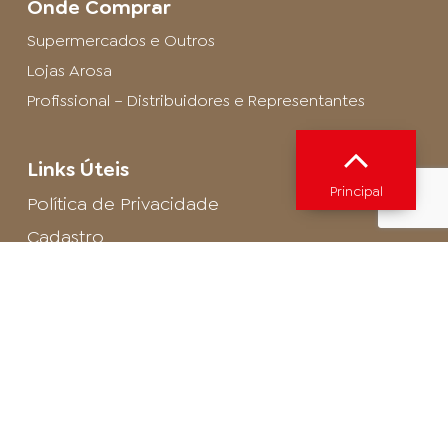
Onde Comprar
Supermercados e Outros
Lojas Arosa
Profissional – Distribuidores e Representantes
Links Úteis
Principal
Política de Privacidade
Cadastro
SAC - Profissional
Cadastro de Buffet
Para entrar em contato com o encarregado
de dados de LGPD envie um e-mail para:
privacidade@arosa.com.br