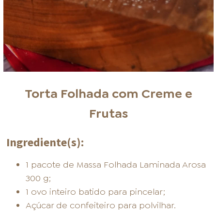
Torta Folhada com Creme e
Frutas
Ingrediente(s):
1 pacote de Massa Folhada Laminada Arosa
300 g;
1 ovo inteiro batido para pincelar;
Açúcar de confeiteiro para polvilhar.