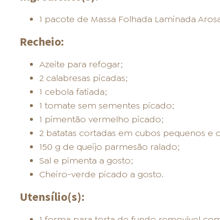
ONDE COMPRAR
1 pacote de Massa Folhada Laminada Arosa
Recheio:
Azeite para refogar;
2 calabresas picadas;
FOOD SERVICE
1 cebola fatiada;
1 tomate sem sementes picado;
1 pimentão vermelho picado;
2 batatas cortadas em cubos pequenos e c
150 g de queijo parmesão ralado;
Sal e pimenta a gosto;
INVERNO
Cheiro-verde picado a gosto.
Utensílio(s):
1 forma para torta de fundo removível c