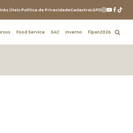
inks Úteis:
Política de Privacidade
Cadastro
LGPD
ursos
Food Service
SAC
Inverno
Fipan2026
PRODUTOS