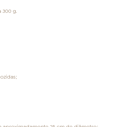
LOJAS AROSA
 300 g.
EMPRESA
ozidas;
SAC
om aproximadamente 25 cm de diâmetro;