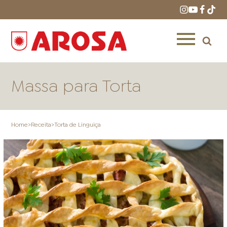
Massa para Torta
Home
>
Receita
>
Torta de Linguiça
HOME
RECEITAS
PRODUTOS
ONDE COMPRAR
LOJAS AROSA
DISTRIBUIDORES E
REPRESENTANTES