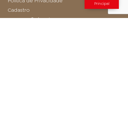
Política de Privacidade
Principal
Cadastro
SAC - Profissional
Cadastro de Buffet
Para entrar em contato com o encarregado
de dados de LGPD envie um e-mail para:
privacidade@arosa.com.br