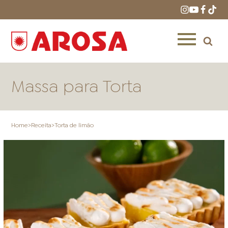
Massa para Torta
Home
>
Receita
>
Torta de limão
HOME
RECEITAS
PRODUTOS
ONDE COMPRAR
LOJAS AROSA
DISTRIBUIDORES E
REPRESENTANTES