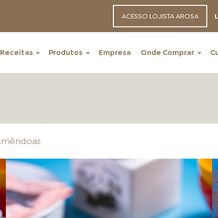
ACESSO LOJISTA AROSA
L
Receitas
Produtos
Empresa
Onde Comprar
C
e Amêndoas
RECEITAS