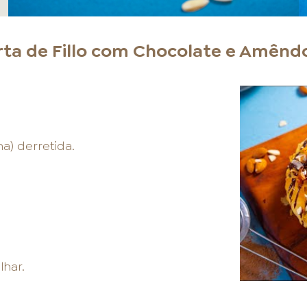
rta de Fillo com Chocolate e Amênd
a) derretida.
har.