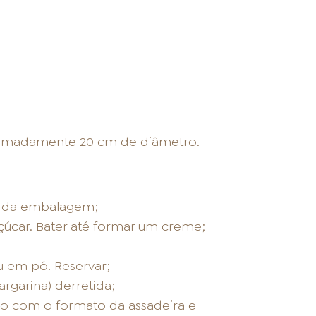
ximadamente 20 cm de diâmetro.
s da embalagem;
çúcar. Bater até formar um creme;
u em pó. Reservar;
rgarina) derretida;
do com o formato da assadeira e