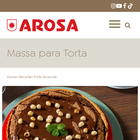
Massa para Torta
Home
>
Receita
>
Torta Brownie
HOME
RECEITAS
PRODUTOS
ONDE COMPRAR
LOJAS AROSA
DISTRIBUIDORES E
REPRESENTANTES