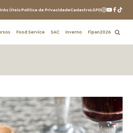
inks Úteis:
Política de Privacidade
Cadastro
LGPD
ursos
Food Service
SAC
Inverno
Fipan2026
PRODUTOS