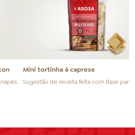
con
Mini tortinha à caprese
anapés
.
Sugestão de receita feita com
Base para