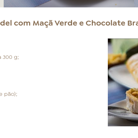
udel com Maçã Verde e Chocolate Br
 300 g;
e pão);