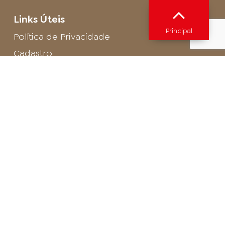
Links Úteis
Principal
Política de Privacidade
Cadastro
SAC - Profissional
Cadastro de Buffet
Para entrar em contato com o encarregado
de dados de LGPD envie um e-mail para:
privacidade@arosa.com.br