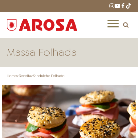
Massa Folhada
Home
>
Receita
>
Sanduíche Folhado
HOME
RECEITAS
PRODUTOS
ONDE COMPRAR
LOJAS AROSA
DISTRIBUIDORES E
REPRESENTANTES