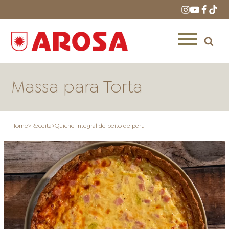
Massa para Torta
Home
>
Receita
>
Quiche integral de peito de peru
HOME
RECEITAS
PRODUTOS
ONDE COMPRAR
LOJAS AROSA
DISTRIBUIDORES E
REPRESENTANTES