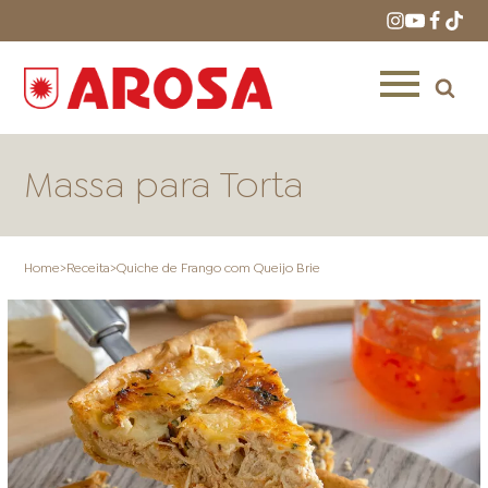
Massa para Torta
Home
>
Receita
>
Quiche de Frango com Queijo Brie
HOME
RECEITAS
PRODUTOS
ONDE COMPRAR
LOJAS AROSA
DISTRIBUIDORES E
REPRESENTANTES