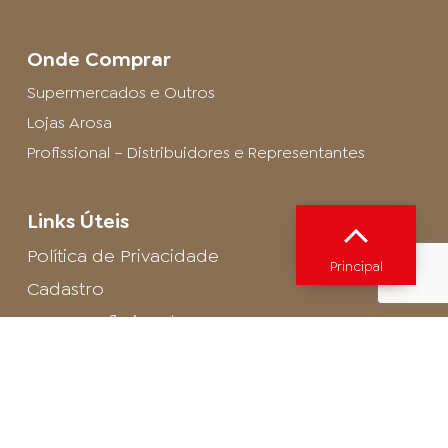
Onde Comprar
Supermercados e Outros
Lojas Arosa
Profissional – Distribuidores e Representantes
Links Úteis
Política de Privacidade
Principal
Cadastro
SAC - Profissional
Cadastro de Buffet
Para entrar em contato com o encarregado
de dados de LGPD envie um e-mail para:
privacidade@arosa.com.br