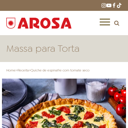
Massa para Torta
Home
>
Receita
>
Quiche de espinafre com tomate seco
HOME
RECEITAS
PRODUTOS
ONDE COMPRAR
LOJAS AROSA
DISTRIBUIDORES E
REPRESENTANTES