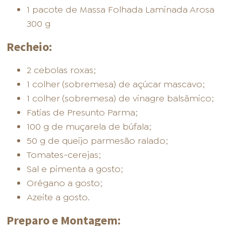
1 pacote de Massa Folhada Laminada Arosa
300 g
Recheio:
FOOD SERVICE
EMPRESA
AGENDA DE CURSOS
2 cebolas roxas;
1 colher (sobremesa) de açúcar mascavo;
1 colher (sobremesa) de vinagre balsâmico;
Fatias de Presunto Parma;
100 g de muçarela de búfala;
50 g de queijo parmesão ralado;
INVERNO
SAC
ACESSO PARA PARCEIROS
Tomates-cerejas;
Sal e pimenta a gosto;
Orégano a gosto;
Azeite a gosto.
Preparo e Montagem: