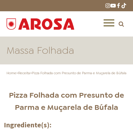
Massa Folhada
Home
>
Receita
>
Pizza Folhada com Presunto de Parma e Muçarela de Búfala
HOME
RECEITAS
PRODUTOS
Pizza Folhada com Presunto de
Parma e Muçarela de Búfala
Ingrediente(s):
ONDE COMPRAR
LOJAS AROSA
DISTRIBUIDORES E
REPRESENTANTES