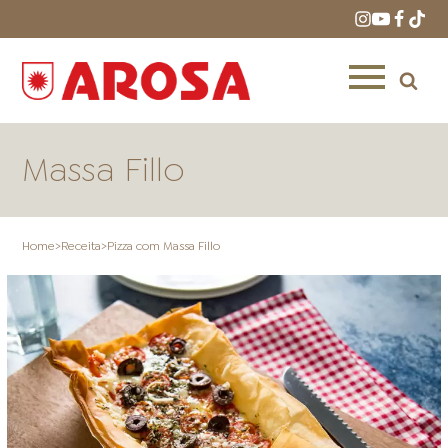
Massa Fillo
Home
>
Receita
>
Pizza com Massa Fillo
HOME
RECEITAS
PRODUTOS
ONDE COMPRAR
LOJAS AROSA
DISTRIBUIDORES E
REPRESENTANTES