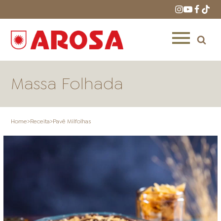
Massa Folhada
Home
>
Receita
>
Pavê Milfolhas
HOME
RECEITAS
PRODUTOS
ONDE COMPRAR
LOJAS AROSA
DISTRIBUIDORES E
REPRESENTANTES