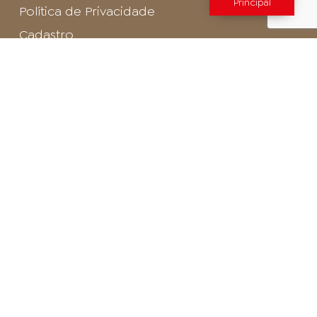
Principal
Política de Privacidade
Cadastro
SAC - Profissional
Cadastro de Buffet
Para entrar em contato com o encarregado
de dados de LGPD envie um e-mail para:
privacidade@arosa.com.br