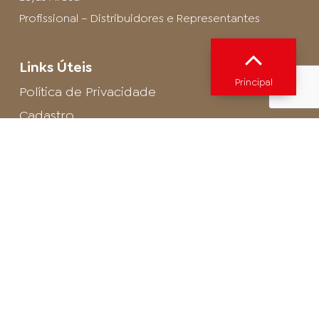
Profissional – Distribuidores e Representantes
Links Úteis
Principal
Política de Privacidade
Cadastro
SAC - Profissional
Cadastro de Buffet
Para entrar em contato com o encarregado
de dados de LGPD envie um e-mail para:
privacidade@arosa.com.br