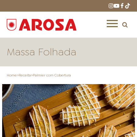
Massa Folhada
Home
>
Receita
>
Palmier com Cobertura
HOME
RECEITAS
PRODUTOS
ONDE COMPRAR
LOJAS AROSA
DISTRIBUIDORES E
REPRESENTANTES