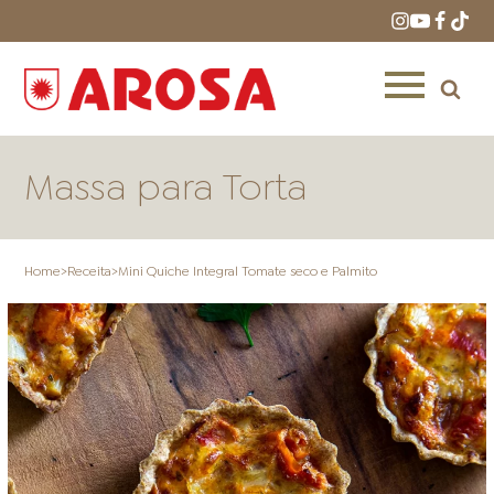
Massa para Torta
Home
>
Receita
>
Mini Quiche Integral Tomate seco e Palmito
HOME
RECEITAS
PRODUTOS
ONDE COMPRAR
LOJAS AROSA
DISTRIBUIDORES E
REPRESENTANTES