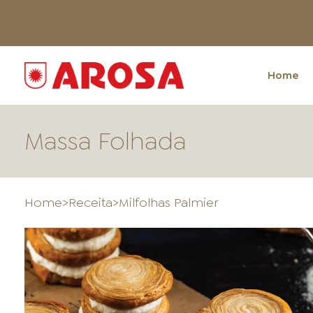
Home
Massa Folhada
Home
>
Receita
>
Milfolhas Palmier
HOME