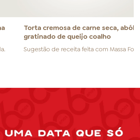
na
Torta cremosa de carne seca, abóbo
gratinado de queijo coalho
da
.
Sugestão de receita feita com
Massa Fol