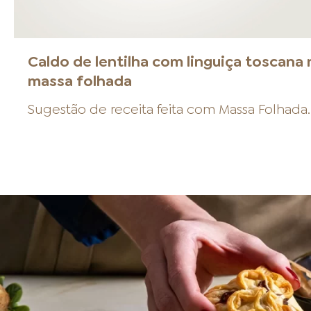
Caldo de lentilha com linguiça toscana 
massa folhada
Sugestão de receita feita com
Massa Folhada
.