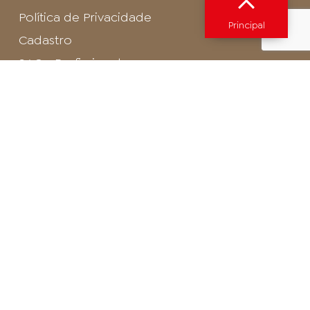
Política de Privacidade
Principal
Cadastro
SAC - Profissional
Cadastro de Buffet
Para entrar em contato com o encarregado
de dados de LGPD envie um e-mail para:
privacidade@arosa.com.br