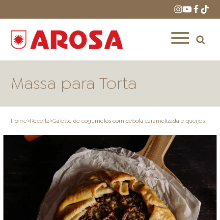
Massa para Torta
Home
>
Receita
>
Galette de cogumelos com cebola caramelizada e queijos
HOME
RECEITAS
PRODUTOS
ONDE COMPRAR
LOJAS AROSA
DISTRIBUIDORES E
REPRESENTANTES