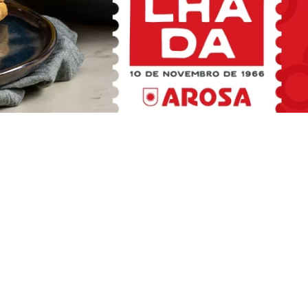
LINKS ÚTEIS
s
Onde Comprar
lhada
Supermercados e Outros
Lojas Arosa
ent