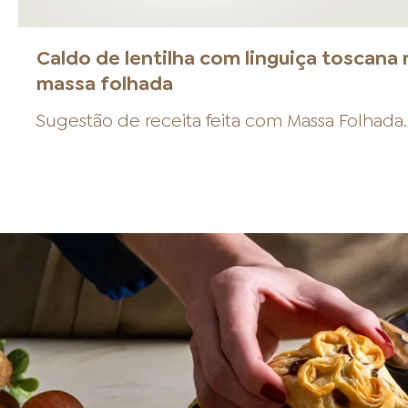
Caldo de lentilha com linguiça toscana 
massa folhada
Sugestão de receita feita com
Massa Folhada
.