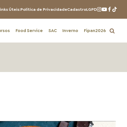
inks Úteis:
Política de Privacidade
Cadastro
LGPD
ursos
Food Service
SAC
Inverno
Fipan2026
PRODUTOS