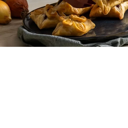
Receitas
Produto
Massa Folhada
Massa Fo
Vol-au-Vent
Vol-au-V