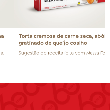
na
Torta cremosa de carne seca, abóbo
gratinado de queijo coalho
da
.
Sugestão de receita feita com
Massa Fol