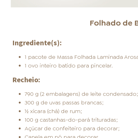
Folhado de 
Ingrediente(s):
1 pacote de Massa Folhada Laminada Arosa
1 ovo inteiro batido para pincelar.
Recheio:
790 g (2 embalagens) de leite condensado;
300 g de uvas passas brancas;
½ xícara (chá) de rum;
100 g castanhas-do-pará trituradas;
Açúcar de confeiteiro para decorar;
Canela em pó para decorar.