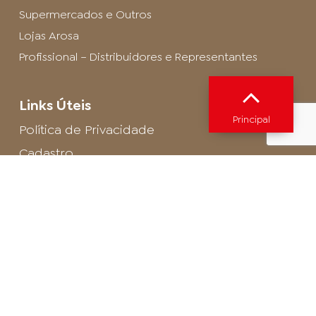
Supermercados e Outros
Lojas Arosa
Profissional – Distribuidores e Representantes
Links Úteis
Principal
Política de Privacidade
Cadastro
SAC - Profissional
Cadastro de Buffet
Para entrar em contato com o encarregado
de dados de LGPD envie um e-mail para:
privacidade@arosa.com.br