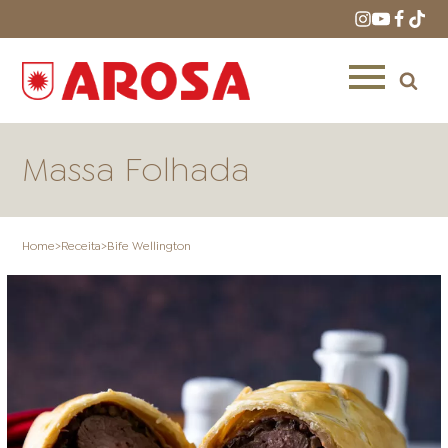
Massa Folhada
Home
>
Receita
>
Bife Wellington
HOME
RECEITAS
PRODUTOS
ONDE COMPRAR
LOJAS AROSA
DISTRIBUIDORES E
REPRESENTANTES