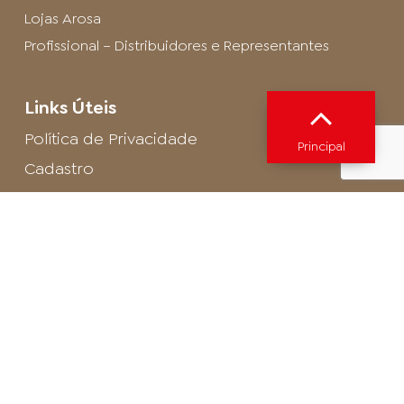
Lojas Arosa
Profissional – Distribuidores e Representantes
Links Úteis
Política de Privacidade
Principal
Cadastro
SAC - Profissional
Cadastro de Buffet
Para entrar em contato com o encarregado
de dados de LGPD envie um e-mail para:
privacidade@arosa.com.br