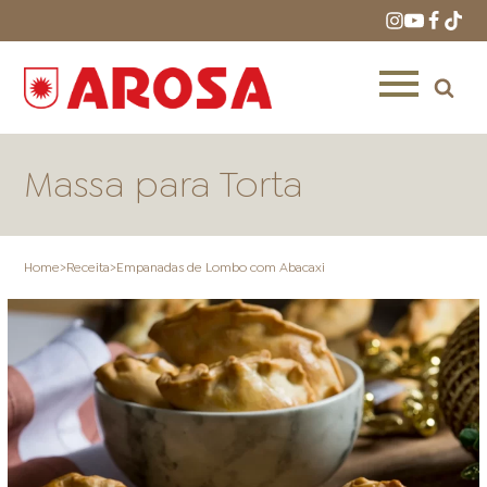
Massa para Torta
Home
>
Receita
>
Empanadas de Lombo com Abacaxi
HOME
RECEITAS
PRODUTOS
ONDE COMPRAR
LOJAS AROSA
DISTRIBUIDORES E
REPRESENTANTES