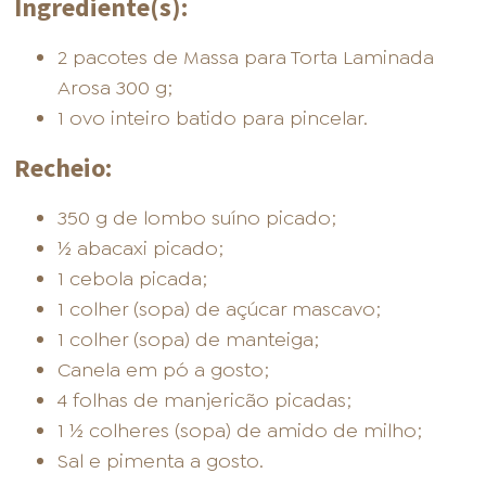
Ingrediente(s):
2 pacotes de Massa para Torta Laminada
Arosa 300 g;
1 ovo inteiro batido para pincelar.
Recheio:
350 g de lombo suíno picado;
½ abacaxi picado;
1 cebola picada;
1 colher (sopa) de açúcar mascavo;
1 colher (sopa) de manteiga;
Canela em pó a gosto;
4 folhas de manjericão picadas;
1 ½ colheres (sopa) de amido de milho;
Sal e pimenta a gosto.