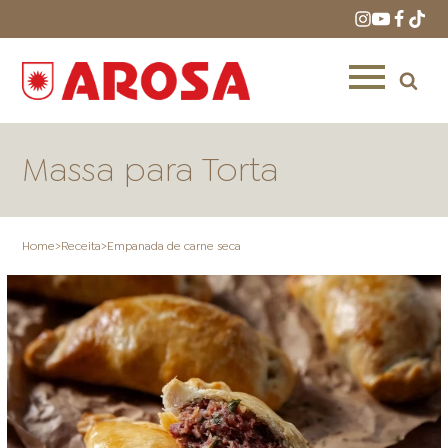
Massa para Torta
Home
>
Receita
>
Empanada de carne seca
HOME
RECEITAS
PRODUTOS
ONDE COMPRAR
LOJAS AROSA
DISTRIBUIDORES E
REPRESENTANTES