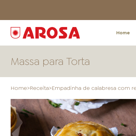
Home
Massa para Torta
Home
>
Receita
>
Empadinha de calabresa com r
HOME