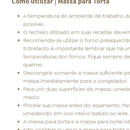
Como utilizar | Massa para Torta
A temperatura do ambiente de trabalho d
possível.
O recheio utilizado em suas receitas devem
Recomenda-se utilizar o forno préaquecido
Entretanto é importante lembrar que há u
temperaturas dos fornos. Fique sempre de 
queime.
Descongele somente a massa suficiente par
massa imediatamente para o congelador.
Para unir duas superfícies de massa, umed
macio.
Pincele sua massa antes do assamento. Para
umedecido em ovo inteiro batido ou leite.
A massa para torta e a massa para torta int
Não cozinhar ou assar a massa para torta