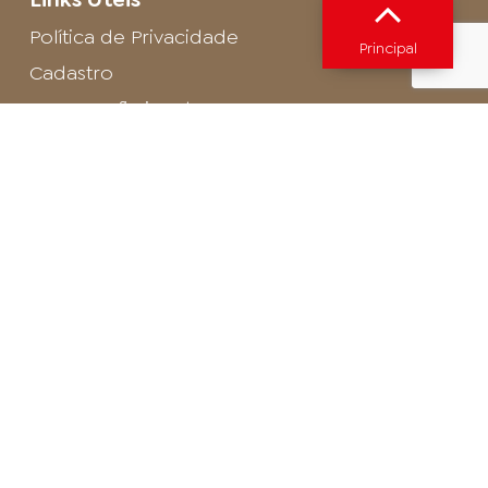
Política de Privacidade
Principal
Cadastro
SAC - Profissional
Cadastro de Buffet
Para entrar em contato com o encarregado
de dados de LGPD envie um e-mail para:
privacidade@arosa.com.br