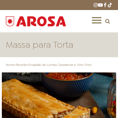
Massa para Torta
Home
>
Receita
>
Empadão de Lombo Canadense e Alho-Poró
HOME
RECEITAS
PRODUTOS
ONDE COMPRAR
LOJAS AROSA
DISTRIBUIDORES E
REPRESENTANTES