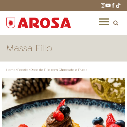
Massa Fillo
Home
>
Receita
>
Doce de Fillo com Chocolate e Frutas
HOME
RECEITAS
PRODUTOS
ONDE COMPRAR
LOJAS AROSA
DISTRIBUIDORES E
REPRESENTANTES