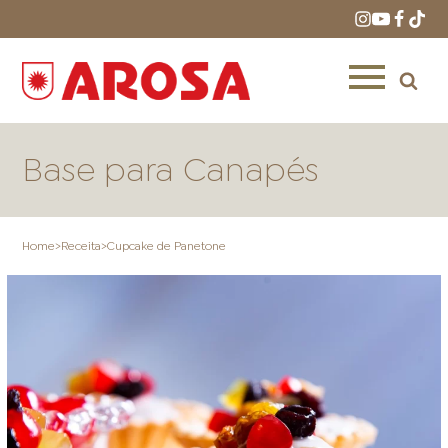
Base para Canapés
Home
>
Receita
>
Cupcake de Panetone
HOME
RECEITAS
PRODUTOS
ONDE COMPRAR
LOJAS AROSA
DISTRIBUIDORES E
REPRESENTANTES