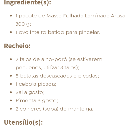
Ingrediente(s):
1 pacote de Massa Folhada Laminada Arosa
300 g;
1 ovo inteiro batido para pincelar.
Recheio:
2 talos de alho-poró (se estiverem
pequenos, utilizar 3 talos);
5 batatas descascadas e picadas;
1 cebola picada;
Sal a gosto;
Pimenta a gosto;
2 colheres (sopa) de manteiga.
Utensílio(s):