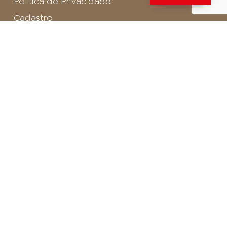
Política de Privacidade
Cadastro
SAC - Profissional
Cadastro de Buffet
Para entrar em contato com o encarregado
de dados de LGPD envie um e-mail para:
privacidade@arosa.com.br