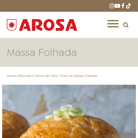
Massa Folhada
Home
>
Receita
>
Creme de Alho-Poró na Massa Folhada
HOME
RECEITAS
PRODUTOS
ONDE COMPRAR
LOJAS AROSA
DISTRIBUIDORES E
REPRESENTANTES