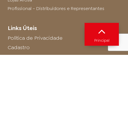
Profissional – Distribuidores e Representantes
Links Úteis
Política de Privacidade
Principal
Cadastro
SAC - Profissional
Cadastro de Buffet
Para entrar em contato com o encarregado
de dados de LGPD envie um e-mail para:
privacidade@arosa.com.br