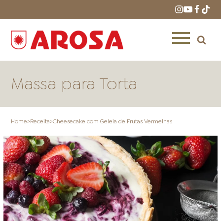
Massa para Torta
Home
>
Receita
>
Cheesecake com Geleia de Frutas Vermelhas
HOME
RECEITAS
PRODUTOS
ONDE COMPRAR
LOJAS AROSA
DISTRIBUIDORES E
REPRESENTANTES