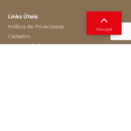
Links Úteis
Política de Privacidade
Principal
Cadastro
SAC - Profissional
Cadastro de Buffet
Para entrar em contato com o encarregado
de dados de LGPD envie um e-mail para:
privacidade@arosa.com.br