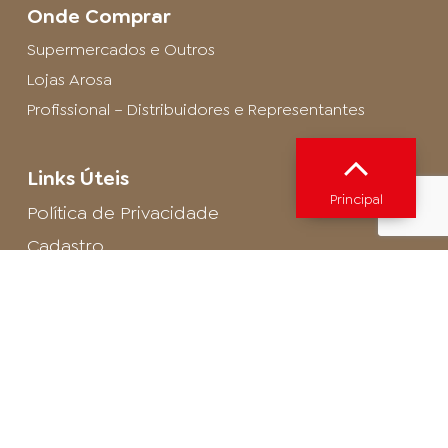
Onde Comprar
Supermercados e Outros
Lojas Arosa
Profissional – Distribuidores e Representantes
Links Úteis
Principal
Política de Privacidade
Cadastro
SAC - Profissional
Cadastro de Buffet
Para entrar em contato com o encarregado
de dados de LGPD envie um e-mail para:
privacidade@arosa.com.br