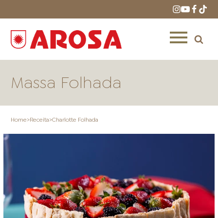
Massa Folhada
Home
>
Receita
>
Charlotte Folhada
HOME
RECEITAS
PRODUTOS
ONDE COMPRAR
LOJAS AROSA
DISTRIBUIDORES E
REPRESENTANTES