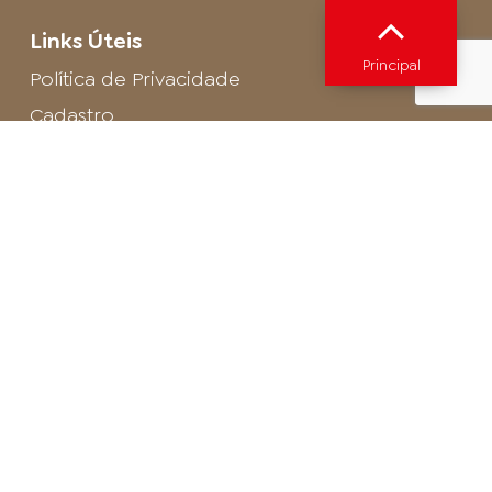
Links Úteis
Principal
Política de Privacidade
Cadastro
SAC - Profissional
Cadastro de Buffet
Para entrar em contato com o encarregado
de dados de LGPD envie um e-mail para:
privacidade@arosa.com.br