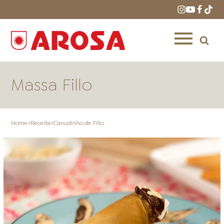
Massa Fillo
Home
>
Receita
>
Canudinho de Fillo
HOME
RECEITAS
PRODUTOS
ONDE COMPRAR
LOJAS AROSA
DISTRIBUIDORES E
REPRESENTANTES