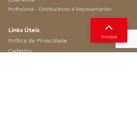
Profissional – Distribuidores e Representantes
Links Úteis
Principal
Política de Privacidade
Cadastro
SAC - Profissional
Cadastro de Buffet
Para entrar em contato com o encarregado
de dados de LGPD envie um e-mail para:
privacidade@arosa.com.br