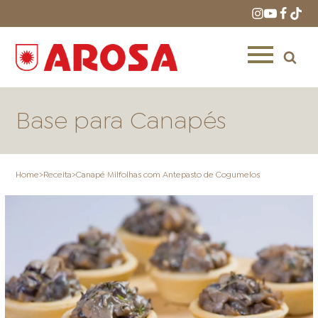
Base para Canapés
Home
>
Receita
>
Canapé Milfolhas com Antepasto de Cogumelos
HOME
RECEITAS
PRODUTOS
ONDE COMPRAR
LOJAS AROSA
DISTRIBUIDORES E
REPRESENTANTES