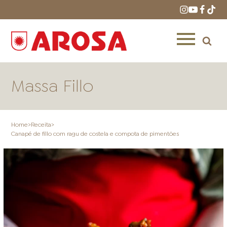
Massa Fillo
Home
>
Receita
>
Canapé de fillo com ragu de costela e compota de pimentões
HOME
RECEITAS
PRODUTOS
ONDE COMPRAR
LOJAS AROSA
DISTRIBUIDORES E
REPRESENTANTES