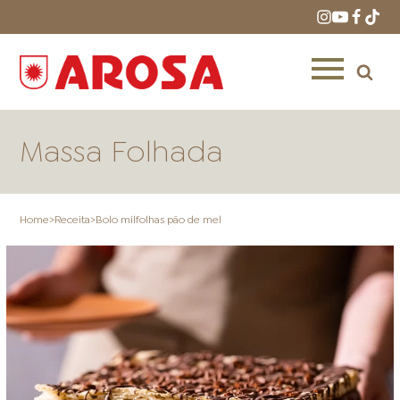
Massa Folhada
Home
>
Receita
>
Bolo milfolhas pão de mel
HOME
RECEITAS
PRODUTOS
ONDE COMPRAR
LOJAS AROSA
DISTRIBUIDORES E
REPRESENTANTES