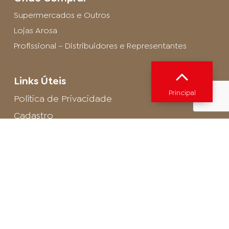
Supermercados e Outros
Lojas Arosa
Profissional – Distribuidores e Representantes
Links Úteis
Principal
Política de Privacidade
Cadastro
SAC - Profissional
Cadastro de Buffet
Para entrar em contato com o encarregado
de dados de LGPD envie um e-mail para:
privacidade@arosa.com.br