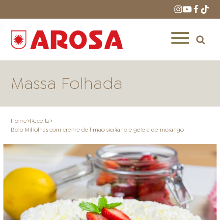
Massa Folhada
Home
>
Receita
>
Bolo Milfolhas com creme de limão siciliano e geleia de morango
HOME
RECEITAS
PRODUTOS
ONDE COMPRAR
LOJAS AROSA
DISTRIBUIDORES E
REPRESENTANTES