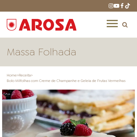
Massa Folhada
Home
>
Receita
>
Bolo Milfolhas com Creme de Champanhe e Geleia de Frutas Vermelhas
HOME
RECEITAS
PRODUTOS
ONDE COMPRAR
LOJAS AROSA
DISTRIBUIDORES E
REPRESENTANTES