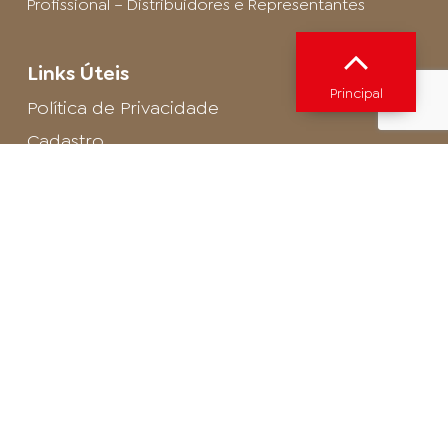
Profissional – Distribuidores e Representantes
Links Úteis
Principal
Política de Privacidade
Cadastro
SAC - Profissional
Cadastro de Buffet
Para entrar em contato com o encarregado
de dados de LGPD envie um e-mail para:
privacidade@arosa.com.br