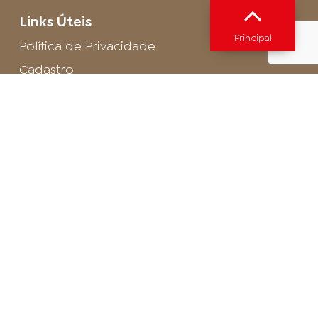
Links Úteis
Principal
Política de Privacidade
Cadastro
SAC - Profissional
Cadastro de Buffet
Para entrar em contato com o encarregado
de dados de LGPD envie um e-mail para:
privacidade@arosa.com.br