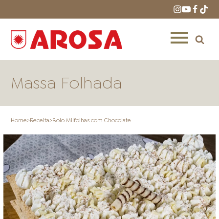
Massa Folhada
Home
>
Receita
>
Bolo Milfolhas com Chocolate
HOME
RECEITAS
PRODUTOS
ONDE COMPRAR
LOJAS AROSA
DISTRIBUIDORES E
REPRESENTANTES