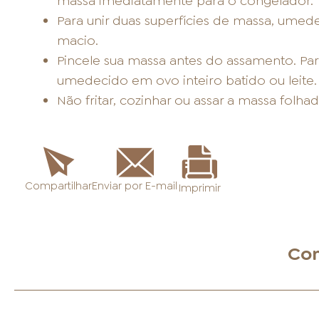
massa imediatamente para o congelador.
Para unir duas superfícies de massa, umed
macio.
Pincele sua massa antes do assamento. Para
umedecido em ovo inteiro batido ou leite.
Não fritar, cozinhar ou assar a massa folh
Enviar por E-mail
Compartilhar
Imprimir
Con