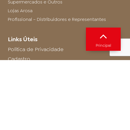
Supermercados e Outros
Lojas Arosa
Profissional – Distribuidores e Representantes
Links Úteis
Principal
Política de Privacidade
Cadastro
SAC - Profissional
Cadastro de Buffet
Para entrar em contato com o encarregado
de dados de LGPD envie um e-mail para:
privacidade@arosa.com.br