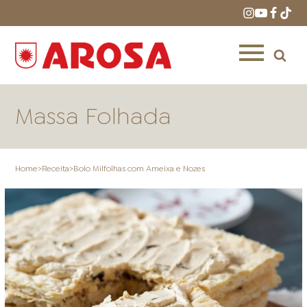
Massa Folhada
Home
>
Receita
>
Bolo Milfolhas com Ameixa e Nozes
HOME
RECEITAS
PRODUTOS
ONDE COMPRAR
LOJAS AROSA
DISTRIBUIDORES E
REPRESENTANTES