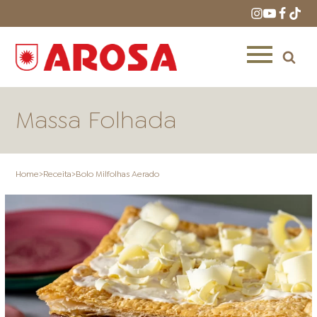
Massa Folhada
Home
>
Receita
>
Bolo Milfolhas Aerado
HOME
RECEITAS
PRODUTOS
ONDE COMPRAR
LOJAS AROSA
DISTRIBUIDORES E
REPRESENTANTES