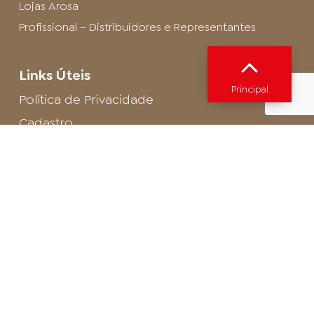
Lojas Arosa
Profissional – Distribuidores e Representantes
Links Úteis
Principal
Política de Privacidade
Cadastro
SAC - Profissional
Cadastro de Buffet
Para entrar em contato com o encarregado
de dados de LGPD envie um e-mail para:
privacidade@arosa.com.br