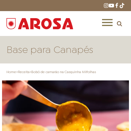
Base para Canapés
Home
>
Receita
>
Bobó de camarão na Casquinha Milfolhas
HOME
RECEITAS
PRODUTOS
ONDE COMPRAR
LOJAS AROSA
DISTRIBUIDORES E
REPRESENTANTES