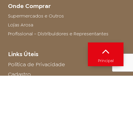
Onde Comprar
Supermercados e Outros
Lojas Arosa
Profissional – Distribuidores e Representantes
Links Úteis
Principal
Política de Privacidade
Cadastro
SAC - Profissional
Cadastro de Buffet
Para entrar em contato com o encarregado
de dados de LGPD envie um e-mail para:
privacidade@arosa.com.br