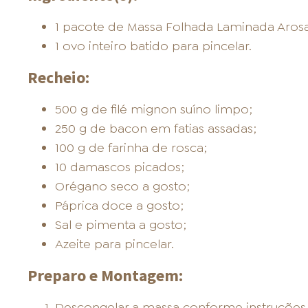
ONDE COMPRAR
1 pacote de Massa Folhada Laminada Arosa
1 ovo inteiro batido para pincelar.
Recheio:
500 g de filé mignon suíno limpo;
FOOD SERVICE
250 g de bacon em fatias assadas;
100 g de farinha de rosca;
10 damascos picados;
Orégano seco a gosto;
Páprica doce a gosto;
Sal e pimenta a gosto;
INVERNO
Azeite para pincelar.
Preparo e Montagem:
Descongelar a massa conforme instruçõe