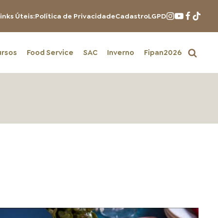
inks Úteis:
Política de Privacidade
Cadastro
LGPD
ursos
Food Service
SAC
Inverno
Fipan2026
PRODUTOS