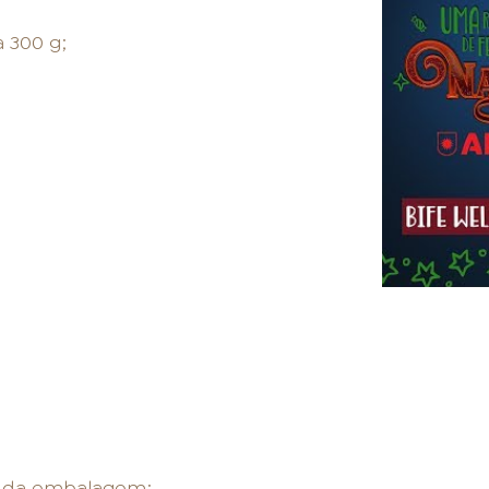
LOJAS AROSA
 300 g;
EMPRESA
SAC
s da embalagem;